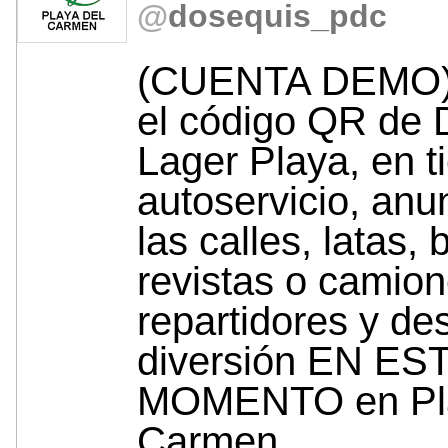
@
dosequis_pdc
(CUENTA DEMO)
el código QR de 
Lager Playa, en t
autoservicio, anu
las calles, latas, 
revistas o camio
repartidores y de
diversión EN ES
MOMENTO en Pla
Carmen..