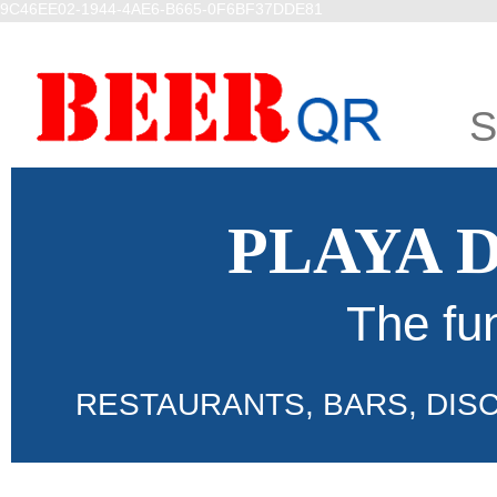
9C46EE02-1944-4AE6-B665-0F6BF37DDE81
S
PLAYA 
The fu
RESTAURANTS, BARS, DIS