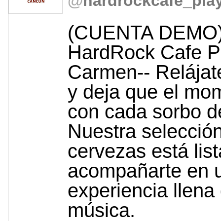
@
hardrockcafe_pla
(CUENTA DEMO) 
HardRock Cafe Pl
Carmen-- Relájate
y deja que el mo
con cada sorbo d
Nuestra selecció
cervezas está lis
acompañarte en 
experiencia llena
música.